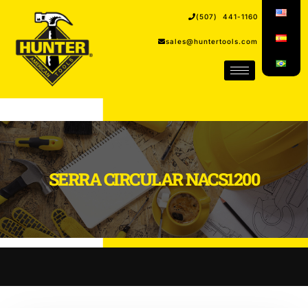
(507) 441-1160
sales@huntertools.com
SERRA CIRCULAR NACS1200