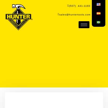
(507) 441-1160
sales@huntertools.com