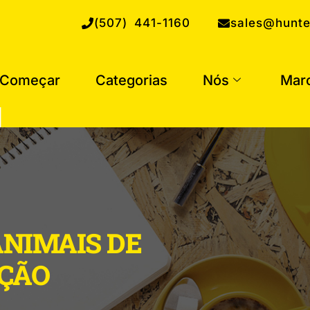
(507) 441-1160
sales@hunte
Começar
Categorias
Nós
Mar
ANIMAIS DE
ÇÃO