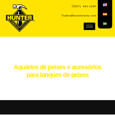
(507) 441-1160
sales@huntertools.com
Aquários de peixes e acessórios
para tanques de peixes