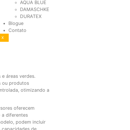
AQUA BLUE
DAMASCHKE
DURATEX
Blogue
Contato
X
 e áreas verdes.
es ou produtos
ntrolada, otimizando a
ersores oferecem
 a diferentes
odelo, podem incluir
es capacidades de