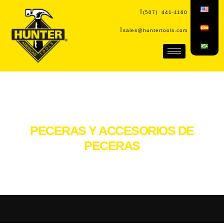
(507) 441-1160
sales@huntertools.com
PECERAS Y ACCESORIOS DE
PECERAS