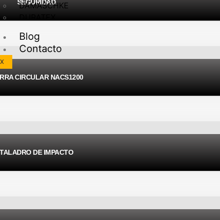
SEGURIDAD
DAMASCHKE
DURATEX
Blog
Contacto
X
ERRA CIRCULAR NACS1200
TALADRO DE IMPACTO