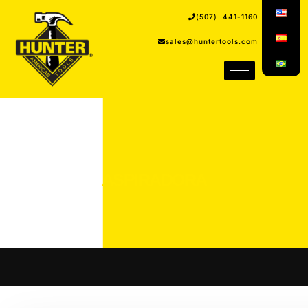
(507) 441-1160
sales@huntertools.com
ASPIRADORA