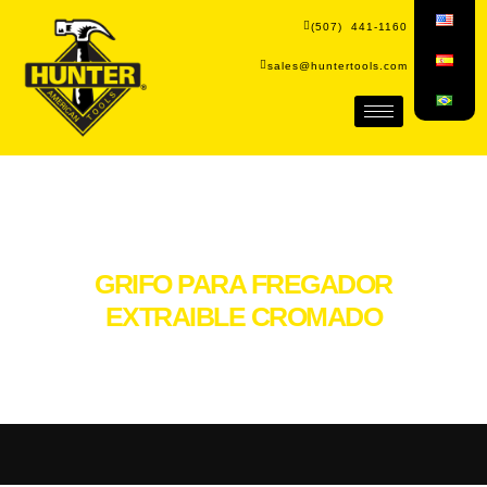
(507) 441-1160
sales@huntertools.com
GRIFO PARA FREGADOR
EXTRAIBLE CROMADO