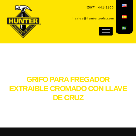
(507) 441-1160
sales@huntertools.com
GRIFO PARA FREGADOR
EXTRAIBLE CROMADO CON LLAVE
DE CRUZ