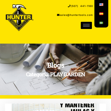
(507) 441-1160
sales@huntertools.com
Blogs
Categoría: PLAY GARDEN