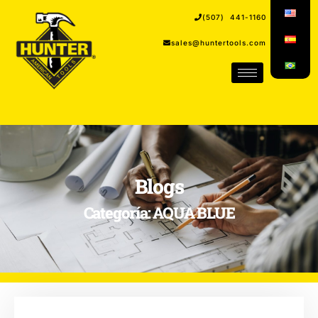
(507) 441-1160
sales@huntertools.com
Blogs
Categoría: AQUA BLUE