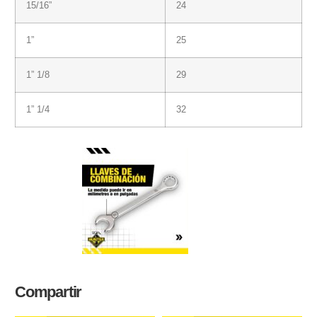
15/16”
24
1”
25
1” 1/8
29
1” 1/4
32
Compartir