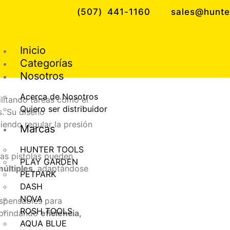
(507) 441-1160
sales@hunte
Inicio
ARA MANGUERAS
Categorías
Nosotros
Acerca de Nosotros
ilitando tareas como el
Quiero ser distribuidor
s. Su diseño
iendo regular la presión
Marcas
HUNTER TOOLS
tas pistolas pueden
PLAY GARDEN
múltiples
, adaptándose
PETPARK
DASH
NOVA
ispensables para
ROSH TOOLS
 brindando
eficiencia,
AQUA BLUE