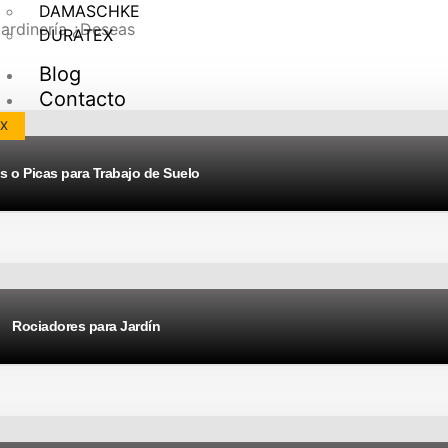
DAMASCHKE
ardinería ¿Deseas
DURATEX
Blog
Contacto
X
s o Picas para Trabajo de Suelo
Rociadores para Jardín